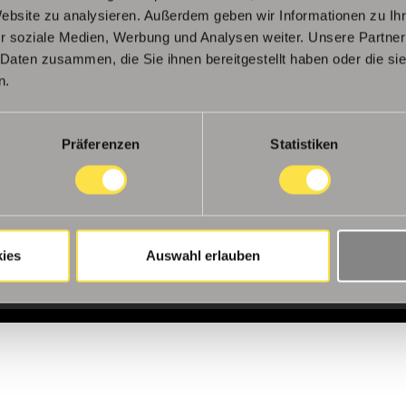
Website zu analysieren. Außerdem geben wir Informationen zu I
r soziale Medien, Werbung und Analysen weiter. Unsere Partner
 Daten zusammen, die Sie ihnen bereitgestellt haben oder die s
n.
Präferenzen
Statistiken
. KG
Startseite
Datenschutzerklärung
A
-95
ies
Auswahl erlauben