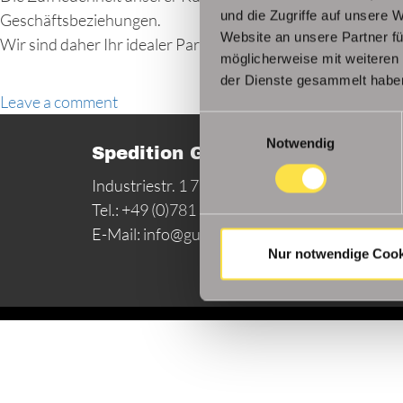
und die Zugriffe auf unsere 
Geschäftsbeziehungen.
Website an unsere Partner fü
Wir sind daher Ihr idealer Partner.
möglicherweise mit weiteren
der Dienste gesammelt habe
Leave a comment
Einwilligungsauswahl
Notwendig
Spedition Gutmann GmbH & Co
Industriestr. 1 77694 Kehl-Goldscheuer
Tel.: +49 (0)781 9545-0 Fax: +49 (0)781 9545
E-Mail:
info@gutmann.eu
Nur notwendige Cook