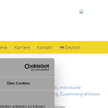
erie
Karriere
Kontakt
Deutsch
Über Cookies
ungen
,
Gutmann
,
Heavy Logistic
,
Individuelle
m
,
Vertrauen
,
Weiterentwicklung
,
Zusammen
grafikteam
iken und die Sicherung langfristiger
 Medien anbieten zu können