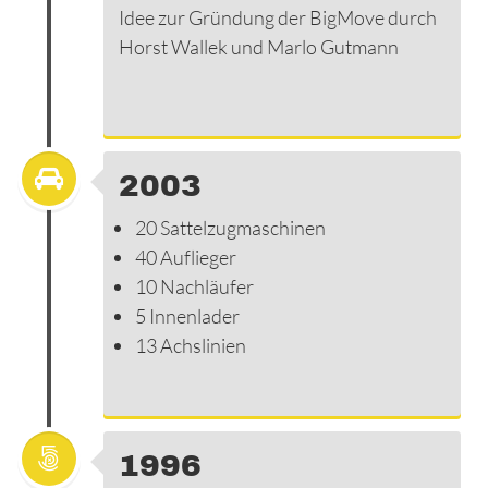
Idee zur Gründung der BigMove durch
Horst Wallek und Marlo Gutmann
2003
20 Sattelzugmaschinen
40 Auflieger
10 Nachläufer
5 Innenlader
13 Achslinien
1996