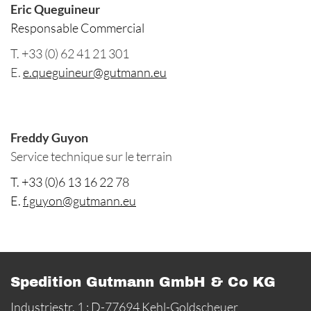
Eric Queguineur
Responsable Commercial
T. +33 (0) 62 41 21 301
E.
e.queguineur@gutmann.eu
Freddy Guyon
Service technique sur le terrain
T. +33 (0)6 13 16 22 78
E.
f.guyon@gutmann.eu
Spedition Gutmann GmbH & Co KG
Industriestr. 1 ; D-77694 Kehl-Goldscheuer