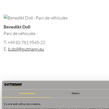
Benedikt Doll
Parc de véhicules
T. +49 (0) 781 9545-22
E.
b.doll@gutmann.eu
Chauffeurs
Consentement
Détails
Nous veillons à ce que tout vous
Ce site web utilise des cookies.
Les cookies nous permettent de personnaliser le contenu et les annonces, d'offrir des foncti