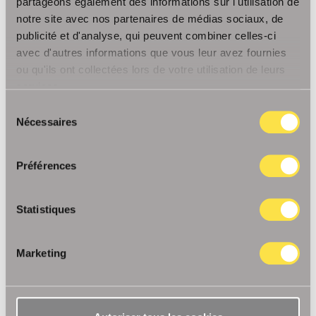
partageons également des informations sur l'utilisation de
notre site avec nos partenaires de médias sociaux, de
publicité et d'analyse, qui peuvent combiner celles-ci
avec d'autres informations que vous leur avez fournies
ou qu'ils ont collectées lors de votre utilisation de leurs
Informations sur l'entreprise
services.
Entreprise
Sélection
Nécessaires
du
consentement
Sélectionnez la salutation...*
Préférences
Prénom*
Statistiques
Nom de famille*
Marketing
Rue et numéro de maison
Code postal et lieu